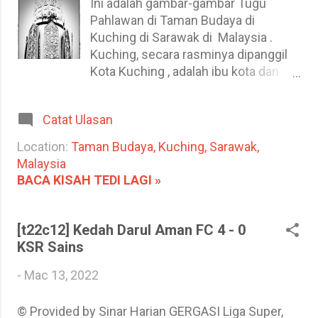
Ini adalah gambar-gambar Tugu
gunakan bersama peralatan Accu-Chek FastClix
panggi...
Pahlawan di Taman Budaya di
yang digunakan untuk mengukur kadar gula dalam
Kuching di Sarawak di Malaysia .
darah. 1 drum ada 6 jarum, dan harga 1 drum ialah
Kuching, secara rasminya dipanggil
RM 3. Jika beli sekotak iaitu 102 jarum harganya
Kota Kuching , adalah ibu kota dan
RM 51 (lima puluh satu Ringgit Malaysia sahaja).
bandar paling ramai penduduk di
Master beli lancets tersebut di sebuah farmasi di
negeri Sarawak di Malaysia. Ia juga
TESCO...
Catat Ulasan
merupakan ibu kota Bahagian
Kuching . Bandar ini berada di Sungai
Location:
Taman Budaya, Kuching, Sarawak,
Sarawak di hujung barat daya negeri
Malaysia
Sarawak di kepulauan Borneo dan
BACA KISAH TEDI LAGI »
meliputi kawasan seluas 431
kilometer persegi (166 batu persegi).
[ Kuching - Wikipedia ] Ia
[t22c12] Kedah Darul Aman FC 4 - 0
memaparkan perisai-perisai kaum di
KSR Sains
Sarawak dan juga ukiran wajah para
-
Mac 13, 2022
pejuang di Sarawak. Malangnya tugu
ini telah mengalami beberapa
kerosakan. Tugu ini turut
© Provided by Sinar Harian GERGASI Liga Super,