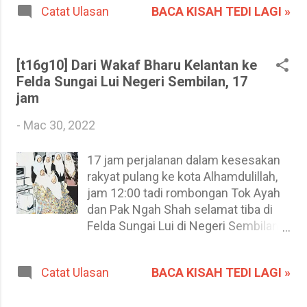
BACA KISAH TEDI LAGI »
Catat Ulasan
Apakah kereta conti? Kereta conti
(disebut "konti") adalah nama manja
kepada kereta continental yang
dihasilkan rekaannya oleh syarikat
[t16g10] Dari Wakaf Bharu Kelantan ke
pengeluar kereta Eropah. Tetapi ada
Felda Sungai Lui Negeri Sembilan, 17
juga yang menganggap kereta buatan
jam
Amerika Syarikat sebagai kereta
-
Mac 30, 2022
continental. Contoh jenama yang
popular di Malaysia adalah seperti
17 jam perjalanan dalam kesesakan
BMW, Mercedes Benz, Ford, AUDI,
rakyat pulang ke kota Alhamdulillah,
VW, Renault dan Peaugeot. Negara-
jam 12:00 tadi rombongan Tok Ayah
negara yang mengeluarkan kereta
dan Pak Ngah Shah selamat tiba di
continental terbaik adalah seperti
Felda Sungai Lui di Negeri Sembilan
Jerman, Itali, Perancis dan England.
setelah menempuh perjalanan
Kelakarnya mengikut pembacaan
selama 17 jam dari Kampung Delima
Tedi, istilah kereta conti ini adalah
BACA KISAH TEDI LAGI »
Catat Ulasan
di Wakaf Bharu. Mereka
digunakan oleh orang Malaysia dan
menggunakan laluan Tendong -
terkenal juga di Singapura kerana