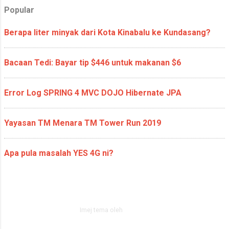
sebenar Kedah,” tambah TMJ. L...
Popular
Berapa liter minyak dari Kota Kinabalu ke Kundasang?
Bacaan Tedi: Bayar tip $446 untuk makanan $6
Error Log SPRING 4 MVC DOJO Hibernate JPA
Yayasan TM Menara TM Tower Run 2019
Apa pula masalah YES 4G ni?
Dikuasakan oleh Blogger
Imej tema oleh
zbindere