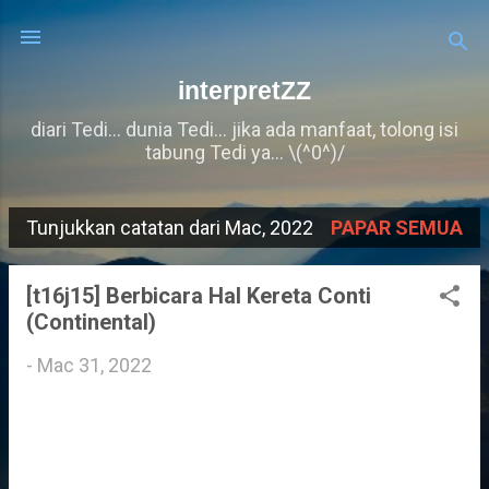
Langkau ke kandungan utama
interpretZZ
diari Tedi... dunia Tedi... jika ada manfaat, tolong isi
tabung Tedi ya... \(^0^)/
Tunjukkan catatan dari Mac, 2022
PAPAR SEMUA
C
a
[t16j15] Berbicara Hal Kereta Conti
t
(Continental)
a
-
Mac 31, 2022
t
a
n