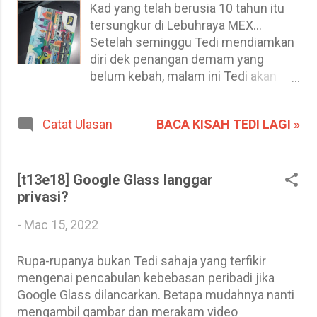
Kad yang telah berusia 10 tahun itu
terbang AirAsia penerbangan AK6448
Sunday, 22 December 20...
tersungkur di Lebuhraya MEX...
ke Kota Bharu dari KLIA2. Pada
Setelah seminggu Tedi mendiamkan
boarding pass dicetak maklumat
diri dek penangan demam yang
seperti nombor tempat duduk,
belum kebah, malam ini Tedi akan
nombor pintu berlepas (gate), juga
usahakan untuk mencoret dalam
ingatan bahawa pintu balai berlepas
masa 15 minit. Pertamanya, Tedi
akan ditutup 20 minit sebelum kapal
BACA KISAH TEDI LAGI »
Catat Ulasan
ingin mengucapkan syukur setelah
terbang berlepas. # Sunday, 30
petang tadi Tedi dimaklumkan
January 2022, 10:27 #
bahawa rangkaian komputer PLUS
IMG_20220130_102741 # 20220130
sudah semakin stabil. Alhamdulillah,
[t13e18] Google Glass langgar
# Xiaomi M2003J15SC # KLIA2 #
Tedi bergembira mendengar usaha
privasi?
Sebagai rumusan, Tedi akan
Master selama berminggu-minggu
ringkaskan secara pendek apa perlu
-
Mac 15, 2022
mengkaji dan mencari di mana cacat-
dibuat jika kita nak naik ka...
cela yang menyesakkan laluan trafik
Rupa-rupanya bukan Tedi sahaja yang terfikir
syarikat itu telah membuahkan hasil.
mengenai pencabulan kebebasan peribadi jika
Tidak lupa juga buat rakan taulan
Google Glass dilancarkan. Betapa mudahnya nanti
Master yang sangat membantu. Tapi
mengambil gambar dan merakam video
cerita itu hanya sampingan sahaja.