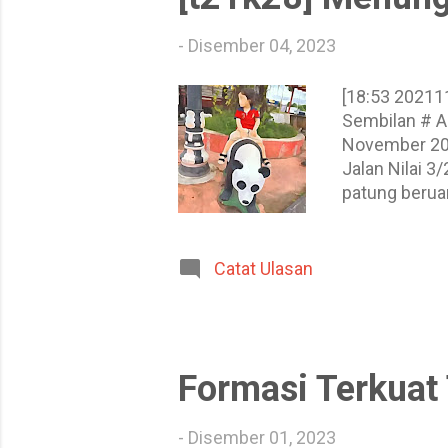
-
Disember 04, 2023
بِسْـــــــــمِ ﷲِالرَّحْمَنِ الرَّحِيم . اَللَّهُمَّ صَلِّى عَلَى مُحَمَّدٍٍ، وَعَلَى آلِهِ مُحَمَّدٍٍ [20211128 18:53] Jalan Nilai 3/2, Negeri
Sembilan # Ai
November 202
Jalan Nilai 3
patung berua
tersebut. # A
2021, 19:09
kiriman ini b
Catat Ulasan
Formasi Terkuat
-
Disember 01, 2023