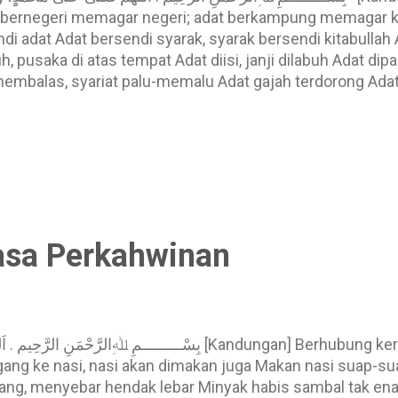
bernegeri memagar negeri; adat berkampung memagar k
di adat Adat bersendi syarak, syarak bersendi kitabullah 
h, pusaka di atas tempat Adat diisi, janji dilabuh Adat dip
membalas, syariat palu-memalu Adat gajah terdorong Ada
 Adat lurah timbunan sarap Adat memakai, syarak meng
ngail, kalau ikan terlepas tentulah besar Adat pasang ber
 ke bawah Adat periuk berkerak, adat lesung berdedak Ad
an, cupak sepanjang betung Adat teluk timbunan kapal / 
m Adat yang kawi, syarak yang lazim Adat yang...
hasa Perkahwinan
بِسْـــــــــمِ ﷲ [Kandungan] Berhubung kerana hendak panjang, berkampuh
gang ke nasi, nasi akan dimakan juga Makan nasi suap-s
g, menyebar hendak lebar Minyak habis sambal tak ena