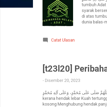
n
tumbuh Adat 
syarak bersen
di atas tumbu
dunia balas-
pusaka usang
Adat orang me
syarak penuh
Catat Ulasan
sepanjang jal
menahan raga
[t23l20] Periba
-
Disember 20, 2023
ِالرَّحْمَنِ الرَّحِيم . اَللَّهُمَّ صَلِّى عَلَى مُحَمَّدٍٍ، وَعَلَى آلِهِ مُحَمَّدٍٍ
kerana hendak lebar Kuah tertung
kosong Menghubung hendak panjan