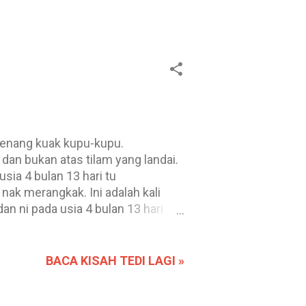
n sepakan penalti pada minit ke-
ul Talib. Bagaimanapun Abdul Hadi
renang kuak kupu-kupu.
dan bukan atas tilam yang landai.
usia 4 bulan 13 hari tu
ak merangkak. Ini adalah kali
an ni pada usia 4 bulan 13 hari
elah mengangkat kepalanya semasa
an bahawa bayi yang baru belajar
s yang lembut. Kolaj jujukan
BACA KISAH TEDI LAGI »
 Aidan adalah seorang bayi lelaki
20191010_215344-COLLAGE # Kamera