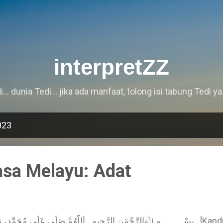
Langkau ke kandungan utama
interpretZZ
i... dunia Tedi... jika ada manfaat, tolong isi tabung Tedi ya.
023
asa Melayu: Adat
بِسْـــــــــمِ ﷲِالرَّحْمَنِ الرَّحِيم . اَللَّهُمَّ صَلِّى عَلَى مُحَمَّ [Kandungan] Ada batang, cendawan