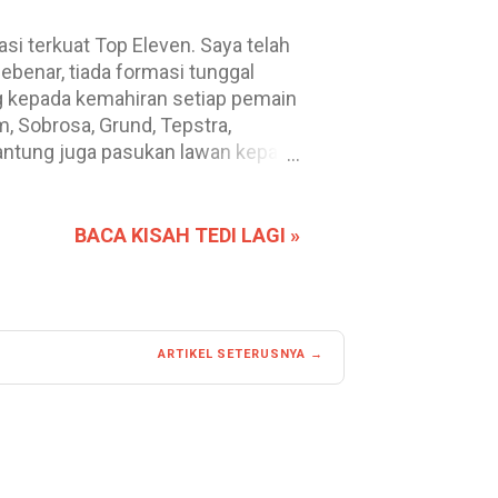
si terkuat Top Eleven. Saya telah
benar, tiada formasi tunggal
ng kepada kemahiran setiap pemain
m, Sobrosa, Grund, Tepstra,
rgantung juga pasukan lawan kepada
kedua-dua faktor yang Tedi
ebat pasukan Top Eleven
asi yang mereka gunakan, sejarah
BACA KISAH TEDI LAGI »
yang berjaya mengalahkan mereka.
ana sepanjang menggunakannya,
ARTIKEL SETERUSNYA →