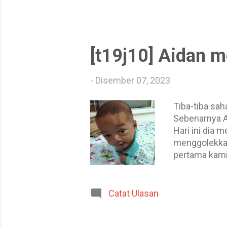
Pelawat berp
38 selepas Sh
berjaya meny
[t19j10] Aidan m
-
Disember 07, 2023
Tiba-tiba sa
Sebenarnya Ai
Hari ini dia 
menggolekkan
pertama kami 
telah menunj
meniarap sek
meniarap mun
Catat Ulasan
gambar perkem
berusia 4 bu