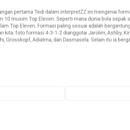
rangan pertama Tedi dalam interpretZZ ini mengenai forma
m 10 musim Top Eleven. Seperti mana dunia bola sepak se
alam Top Eleven. Formasi paling sesuai adalah bergantu
 kita. foto formasi 4-3-1-2 dianggotai Jarolim, Ashby, Ki
i, Grosskopf, Adiatma, dan Dasmasela. Selain itu ia be
 taktikal yang digunakan oleh pasukan lawan. Di antara 
atas, Tedi lebih cenderung untuk menyusun formasi terh
kepada taktik pihak lawan. Tedi akan memantau apa form
ereka dengan pasukan lain, dan menilai strategi lawan 
t saya, formasi 4-4-2 bukanlah formasi yang bagus ker
eme...