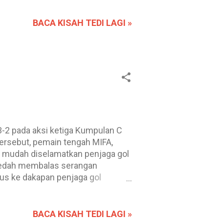
etika bertemu Liverpool pada
am perlawanan itu. Adakah
BACA KISAH TEDI LAGI »
gan formasi yang akan membantu
 4-3-3. 3. Tanpa penguasaan bola,
2 pada aksi ketiga Kumpulan C
tersebut, pemain tengah MIFA,
n mudah diselamatkan penjaga gol
 Kedah membalas serangan
us ke dakapan penjaga gol
mpir meletakkan MIFA di hadapan
akhirnya muncul pada minit ke-27
dudukan pelawat di hadapan 1-0.
BACA KISAH TEDI LAGI »