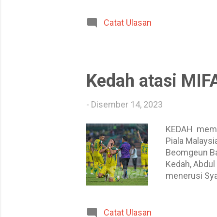
menyelamatka
minggu lepas
Catat Ulasan
Pardew akan 
corak permain
adakah Newcas
Kedah atasi MIF
-
Disember 14, 2023
KEDAH mempam
Piala Malaysi
Beomgeun Bae
Kedah, Abdul
menerusi Sya
pelawat, Moh
namun percub
menerusi She
Catat Ulasan