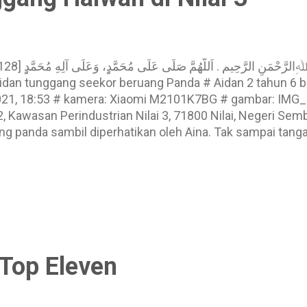
dan tunggang seekor beruang Panda # Aidan 2 tahun 6 bul
1, 18:53 # kamera: Xiaomi M2101K7BG # gambar: IMG_2
/2, Kawasan Perindustrian Nilai 3, 71800 Nilai, Negeri S
ng panda sambil diperhatikan oleh Aina. Tak sampai tang
idan 2 tahun 6 bulan 1 hari # Aina 4 tahun 8 bulan 23 hari
 # kamera: Xiaomi M2101K7BG # gambar: IMG_20211128
ermanfaat, tolong lawat iklan yang ada ya, terima kasih
 Top Eleven