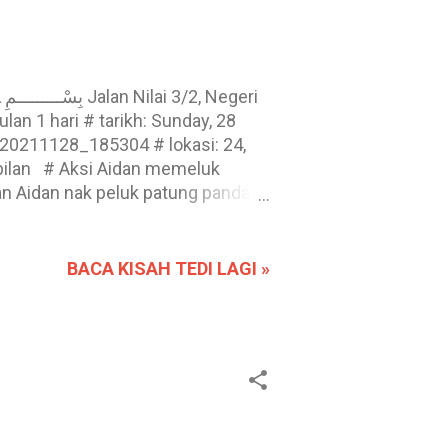
an 1 hari # tarikh: Sunday, 28
0211128_185304 # lokasi: 24,
embilan # Aksi Aidan memeluk
an Aidan nak peluk patung panda
 # tarikh: Sunday, 28 November
_190951 # ~20211128~ jika
BACA KISAH TEDI LAGI »