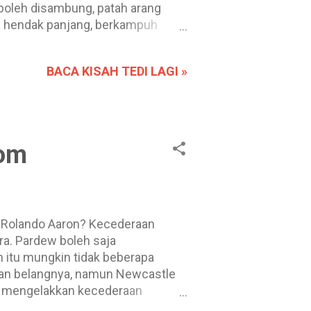
i boleh disambung, patah arang
na hendak panjang, berkampuh
[Kandungan] Kuah tertunggang ke
i. [Kandungan] Makan nasi suap-
BACA KISAH TEDI LAGI »
inan biasa tetapi kemudian
rom
ra. Pardew boleh saja
itu mungkin tidak beberapa
kan belangnya, namun Newcastle
i mengelakkan kecederaan
s Cisse telah membantu