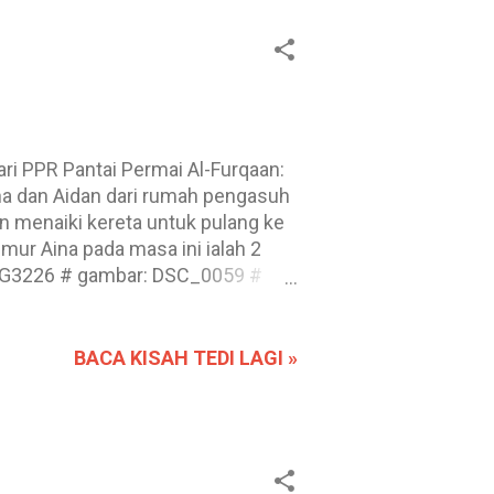
na dan Aidan dari rumah pengasuh
n menaiki kereta untuk pulang ke
mur Aina pada masa ini ialah 2
ny G3226 # gambar: DSC_0059 #
 74 Dan juga mereka (yang diredhai
kami, berilah kami beroleh dari
kan hati melihatnya, dan jadikanlah
BACA KISAH TEDI LAGI »
 jika kiriman ini bermanfaat,