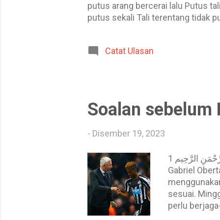
putus arang bercerai lalu Putus ta
putus sekali Tali terentang tidak
kerana hendak lebar Maksud peri
nasi, nasi akan dimakan juga Mak
Catat Ulasan
suapan, tetapi menyambut puan k
ternyata perempuan ...
Soalan sebelum
-
Disember 19, 2023
بِسْـــــــــمِ ﷲِالرَّحْمَنِ الرَّحِيم 1. Adakah ini masanya untuk menggunakan Rolando Aaron? Kecederaan
Gabriel Obert
menggunakan 
sesuai. Ming
perlu berjag
berpanjangan