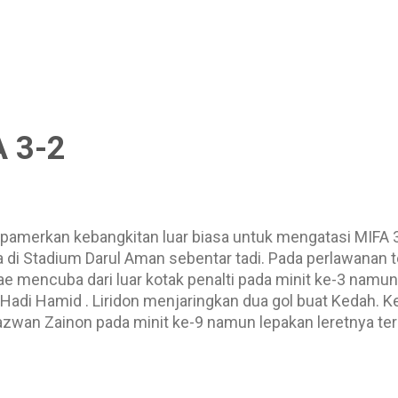
n kerjaya Alan Pardew, malangnya dia tidak menyerlah k
. Manakala Ayoze Perez pula tampak lebih menyerlah dal
menggugurkan Cisse? atau adakah dia akan tampil den
an Cisse? Cisse selalunya lebih menyerlah dalam posisi
tle akan terus berjaya. ...
A 3-2
erkan kebangkitan luar biasa untuk mengatasi MIFA 3-
a di Stadium Darul Aman sebentar tadi. Pada perlawanan 
 mencuba dari luar kotak penalti pada minit ke-3 namu
 Hadi Hamid . Liridon menjaringkan dua gol buat Kedah.
zwan Zainon pada minit ke-9 namun lepakan leretnya ter
d Muhaimin Mohamad. Pada minit ke-15, L Iman Seydi ha
aannya terkena tiang tuan rumah. Gol yang diburu MIFA 
rman yang menolak masuk hantaran cantik Bae untuk ke