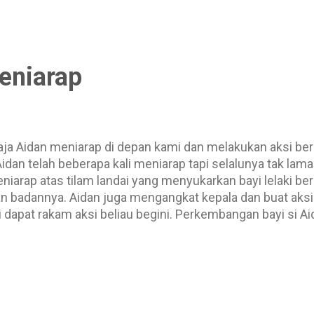
eluang menjarakkan jurang kedudukan apabila dihadiahka
erman dijatuhkan dalam kotak penalti oleh Nurfiqrie Abd
elam...
eniarap
haja Aidan meniarap di depan kami dan melakukan aksi be
dan telah beberapa kali meniarap tapi selalunya tak lama 
meniarap atas tilam landai yang menyukarkan bayi lelaki ber
 badannya. Aidan juga mengangkat kepala dan buat aksi n
dapat rakam aksi beliau begini. Perkembangan bayi si Aid
ukkan usaha untuk bergolek dan meniarap. Aidan juga t
aligus mengelakkannya daripada lemas. Harus diperhatik
gkin akan kepenatan dan kelemasan terutama di atas ala
bangan bayi dengan aksi Aidan mula meniarap. Ketika ini
lan 13 hari. Thursday, 10 October 2019, 21:53 # IMG_