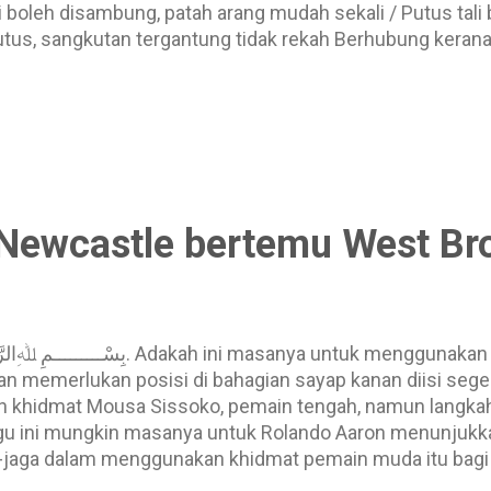
li boleh disambung, patah arang mudah sekali / Putus tal
 putus, sangkutan tergantung tidak rekah Berhubung kera
bahasa: Perhubungan kekeluargaan melalui perkahwinan. 
sud peribahasa: Perkahwinan antara kaum keluarga sendir
osong Maksud peribahasa: Kahwin menurut adat perkahw
 Newcastle bertemu West B
an memerlukan posisi di bahagian sayap kanan diisi sege
khidmat Mousa Sissoko, pemain tengah, namun langkah 
gu ini mungkin masanya untuk Rolando Aaron menunjuk
a-jaga dalam menggunakan khidmat pemain muda itu bag
. 2. Adakah perlu setia dengan Papiss Cisse 4 gol Papis