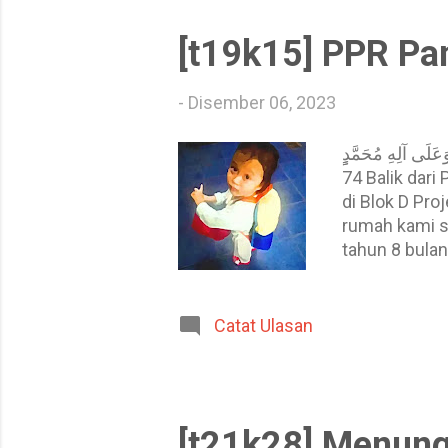
telefon pintar 
[t19k15] PPR Pan
-
Disember 06, 2023
َدٍٍ، وَعَلَى آلِهِ مُحَمَّدٍٍ
74 Balik dar
di Blok D Pr
rumah kami se
tahun 8 bula
Projek Peruma
Allah itu ial
isteri-isteri
Catat Ulasan
kami imam ik
tolong lawat i
[t21k28] Menung