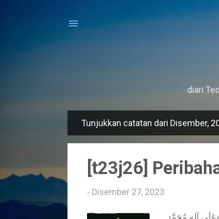
diari Ted
Tunjukkan catatan dari Disember, 2
C
a
t
[t23j26] Peribah
a
t
-
Disember 27, 2023
a
دٍٍ، وَعَلَى آلِهِ مُحَمَّدٍٍ