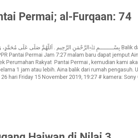
...
tai Permai; al-Furqaan: 74
بِسْـــــــــمِ ﷲِالرَّحْمَنِ الرَّحِيم . اَللَّهُمَّ صَلِّى عَلَى مُحَمّ Balik dari PPR Pantai Permai Al-Furqaan:
i PPR Pantai Permai Jam 7:27 malam baru dapat jemput Ai
ojek Perumahan Rakyat Pantai Permai , kemudian kami aka
lama 1 jam atau lebih. Aina balik dari rumah pengasuh. U
n 26 hari Friday 15 November 2019, 19:27 # kamera: So
han Rakyat Pantai Permai # Al-Furqaan: 74 Al-Furqaan :
ah orang-orang) yang berdoa dengan berkata: "Wahai Tuhan 
 dan zuriat keturunan kami: perkara- perkara yang menyuka
utan bagi orang-orang yang (mahu) bertaqwa. ~20191115~
klan yang ada ya, t...
gang Haiwan di Nilai 3