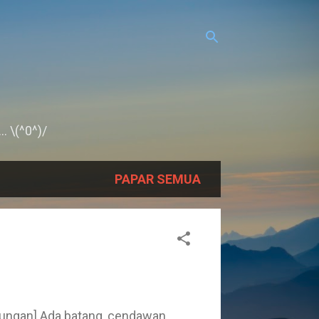
.. \(^0^)/
PAPAR SEMUA