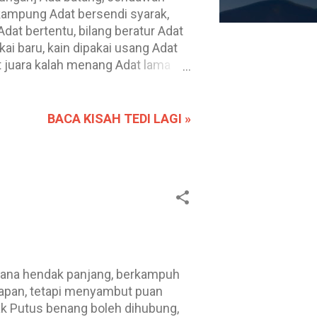
ampung Adat bersendi syarak,
Adat bertentu, bilang beratur Adat
akai baru, kain dipakai usang Adat
t juara kalah menang Adat lama
ata Adat muda menanggung rindu
turun naik Adat penuh ke atas,
at pulau limburan pasang Adat
BACA KISAH TEDI LAGI »
Adat teluk timbunan kapar Adat tua
uapan, tetapi menyambut puan
k Putus benang boleh dihubung,