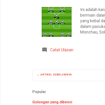
Ini adalah ka
bermain dala
yang kebal d
dalam pasukan
Monchau, Solh
kemahiran dan
sebutkan di 
berdasarkan 
Catat Ulasan
perlawanan m
Pada pendapa
saya tidak m
← ARTIKEL SEBELUMNYA
Popular
Golongan yang dibenci