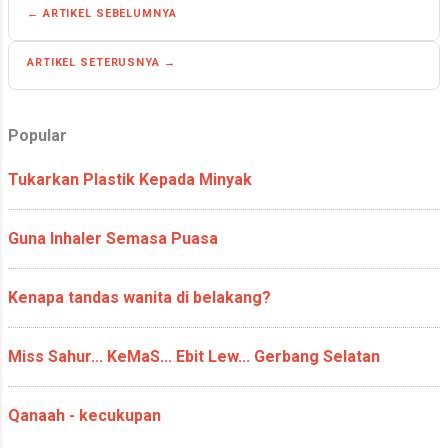
← ARTIKEL SEBELUMNYA
Stark Tower kerana rekaannya yang
hampir sama dengan rekaan menara
ARTIKEL SETERUSNYA →
filem superhero tersebut. TM
Annexe, Bangsar terdapat 3 menara
di mana 2 daripadanya milik TM, iaitu
Popular
TM Annexe 1 dan TM Annexe 2
menara yang ketiga itu jika namanya
Tukarkan Plastik Kepada Minyak
mungkin Annexe 3 telah terbengkalai,
dan kemudiannya disiapkan dan
diduduki oleh Hotel Pullman Kuala
Guna Inhaler Semasa Puasa
Lumpur Bangsar. Persekitaran
Menara TM, TM Annexe 1 dan TM
Kenapa tandas wanita di belakang?
Annexe 2 Koleksi gambar: 19 Februari
2019 | 28 September 2016: Puncak
Rebung |...
Miss Sahur... KeMaS... Ebit Lew... Gerbang Selatan
Qanaah - kecukupan