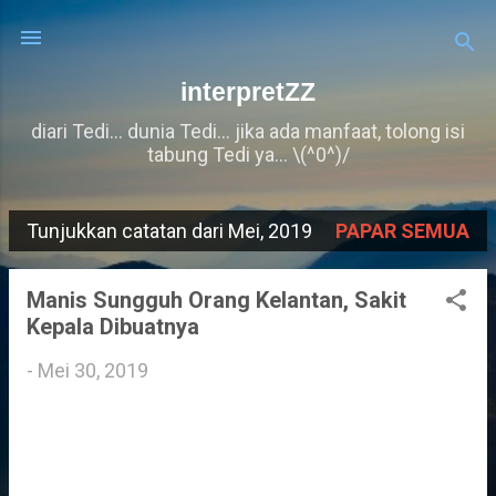
Langkau ke kandungan utama
interpretZZ
diari Tedi... dunia Tedi... jika ada manfaat, tolong isi
tabung Tedi ya... \(^0^)/
Tunjukkan catatan dari Mei, 2019
PAPAR SEMUA
C
a
Manis Sungguh Orang Kelantan, Sakit
t
Kepala Dibuatnya
a
-
Mei 30, 2019
t
a
n