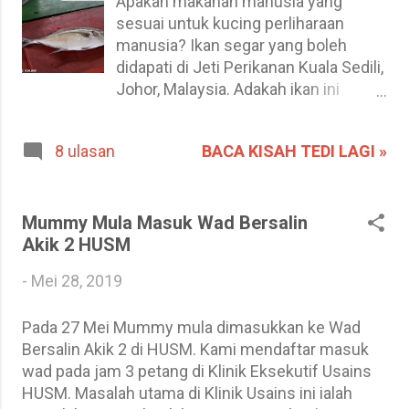
Apakah makanan manusia yang
ada perkataan Dangau di...
sesuai untuk kucing perliharaan
manusia? Ikan segar yang boleh
didapati di Jeti Perikanan Kuala Sedili,
Johor, Malaysia. Adakah ikan ini
sesuai untuk santapan kucing-kucing
di rumah anda? Kalau kucing rumah
BACA KISAH TEDI LAGI »
8 ulasan
makan ikan macam ni, nescaya tuan
kucing semakin kurus tatkala kucing
mereka menggemukkan dirinya.
Pernahkah kaum manusia yang
Mummy Mula Masuk Wad Bersalin
membela kucing memikirkan
Akik 2 HUSM
masalah ini? Atau kaum manusia
-
Mei 28, 2019
yang membela kucing berfikir bahwa
kucing mereka boleh makan apa
Pada 27 Mei Mummy mula dimasukkan ke Wad
sahaja yang mereka makan? Berikut
Bersalin Akik 2 di HUSM. Kami mendaftar masuk
adalah senarai makanan manusia
wad pada jam 3 petang di Klinik Eksekutif Usains
yang boleh diberi kepada kucing
HUSM. Masalah utama di Klinik Usains ini ialah
kesayangan manusia jika keadaan