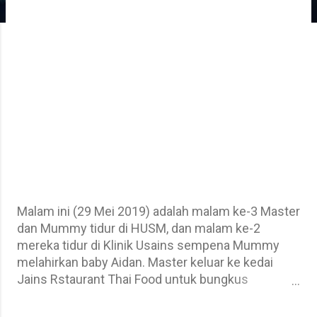
Malam ini (29 Mei 2019) adalah malam ke-3 Master
dan Mummy tidur di HUSM, dan malam ke-2
mereka tidur di Klinik Usains sempena Mummy
melahirkan baby Aidan. Master keluar ke kedai
Jains Rstaurant Thai Food untuk bungkus
makanan sahur nanti. Adus, keluh Master. Macam
mana boleh terlupa? Orang Kelantan ni manis-