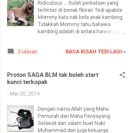
melalui informasi terkini daripada
Ridiculous ... Itulah perkataan yang
kawan Mummy, Master membat
terlintas di benak fikiran Tedi apabila
pusingan U, keluar semula ke pintu
Mommy kata nak bela anak kambing.
utama HUSM sebelum masuk
Tidakkah Mommy tahu bahawa
semula dan terus masuk ke lorong
kambing adalah di antara haiwan yang
kiri yang mempunyai papan tanda
sukar untuk dikawal kerana
Parking Staff. Tak tahulah memang
kedegilannya? Sumber gambar:
BACA KISAH TEDI LAGI »
2 ulasan
disengajakan atau tidak, tapi itulah
Sweet Faraulah: Anak Kambing yang
lorong ke Klinik Usains HUSM. Master
Comel. anak kambing ini memang
menuju ke lobi setelah ditunjukkan
comel, masa balik kampong minggu
jalan yang benar oleh seorang polis
lepas, anak kambing ni tidak sampai
Proton SAGA BLM tak boleh start
bantuan, ternyata masa...
pun seminggu usianya, saiznya agak
kunci terkopak
besar kerana baka maknya adalah
-
Mei 20, 2019
kacukan kambing kampung dengan
kambing Boer - Sweet Faraulah
Dengan nama Allah yang Maha
Hanya mereka yang sabar sahaja
Pemurah dan Maha Penyayang.
boleh membela kambing, bukan
Selawat dan salam buat Nabi
hanya lihat pada kecomelan mereka,
Muhammad dan juga keluarga
tapi juga pada perihal tabiat mereka.