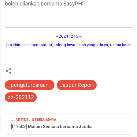
boleh dilarikan bersama EasyPHP.
~20211215~
jika kiriman ini bermanfaat, tolong lawat iklan yang ada ya, terima kasih
_pengaturcaraan_
Jasper Report
zz-202112
← ARTIKEL SEBELUMNYA
[t17c03] Malam Sensasi bersama Judika