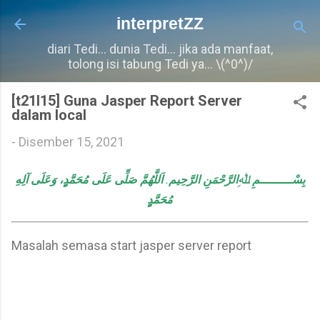
Langkau ke kandungan utama
interpretZZ
diari Tedi... dunia Tedi... jika ada manfaat,
tolong isi tabung Tedi ya... \(^0^)/
[t21l15] Guna Jasper Report Server
dalam local
-
Disember 15, 2021
اَللَّهُمَّ صَلِّى عَلَى مُحَمَّدٍٍ، وَعَلَى آلِهِ
.
بِسْـــــــــمِ ﷲِالرَّحْمَنِ الرَّحِيم
مُحَمَّدٍٍ
Masalah semasa start jasper server report