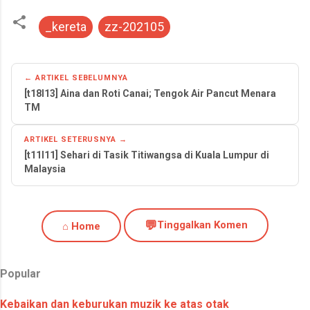
_kereta
zz-202105
← ARTIKEL SEBELUMNYA
[t18l13] Aina dan Roti Canai; Tengok Air Pancut Menara
TM
ARTIKEL SETERUSNYA →
[t11l11] Sehari di Tasik Titiwangsa di Kuala Lumpur di
Malaysia
💬
Tinggalkan Komen
⌂ Home
Popular
Kebaikan dan keburukan muzik ke atas otak