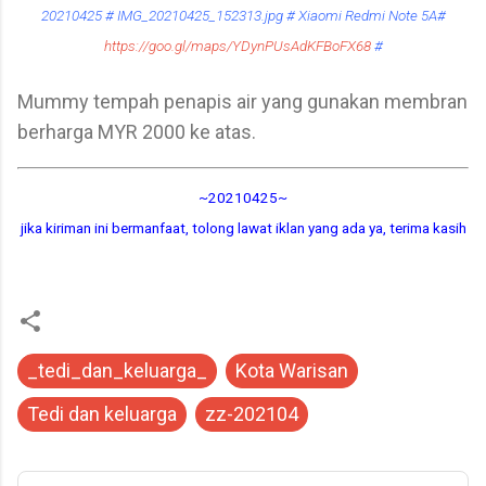
20210425 # IMG_20210425_152313.jpg # Xiaomi Redmi Note 5A#
https://goo.gl/maps/YDynPUsAdKFBoFX68
#
Mummy tempah penapis air yang gunakan membran
berharga MYR 2000 ke atas.
~20210425~
jika kiriman ini bermanfaat, tolong lawat iklan yang ada ya, terima kasih
_tedi_dan_keluarga_
Kota Warisan
Tedi dan keluarga
zz-202104