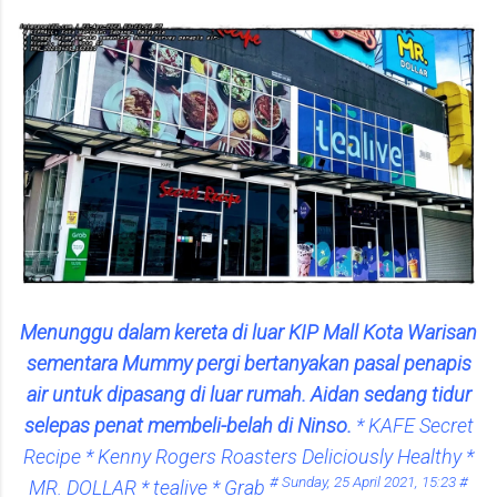
Menunggu dalam kereta di luar KIP Mall Kota Warisan
sementara Mummy pergi bertanyakan pasal penapis
air untuk dipasang di luar rumah. Aidan sedang tidur
selepas penat membeli-belah di Ninso.
* KAFE Secret
Recipe * Kenny Rogers Roasters Deliciously Healthy *
# Sunday, 25 April 2021, 15:23 #
MR. DOLLAR * tealive *
Grab