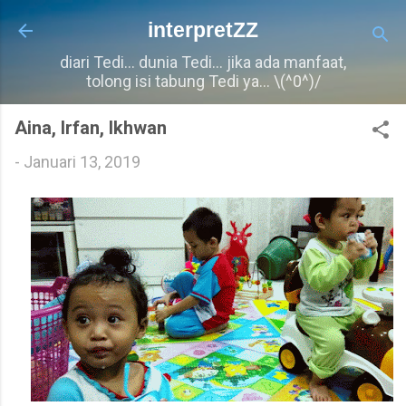
Langkau ke kandungan utama
interpretZZ
diari Tedi... dunia Tedi... jika ada manfaat,
tolong isi tabung Tedi ya... \(^0^)/
Aina, Irfan, Ikhwan
-
Januari 13, 2019