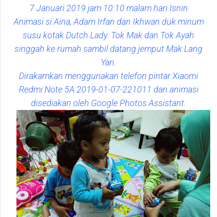
7 Januari 2019 jam 10:10 malam hari Isnin
Animasi si Aina, Adam Irfan dan Ikhwan duk minum
susu kotak Dutch Lady. Tok Mak dan Tok Ayah
singgah ke rumah sambil datang jemput Mak Lang
Yan.
Dirakamkan menggunakan telefon pintar Xiaomi
Redmi Note 5A 2019-01-07-221011 dan animasi
disediakan oleh Google Photos Assistant.