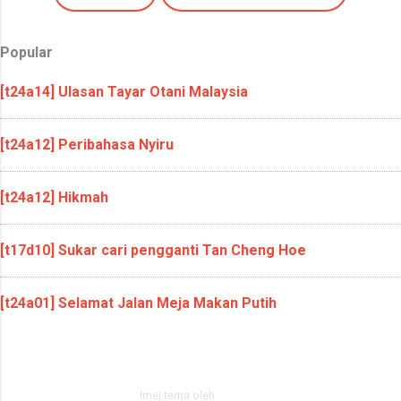
Popular
[t24a14] Ulasan Tayar Otani Malaysia
[t24a12] Peribahasa Nyiru
[t24a12] Hikmah
[t17d10] Sukar cari pengganti Tan Cheng Hoe
[t24a01] Selamat Jalan Meja Makan Putih
Dikuasakan oleh Blogger
Imej tema oleh
zbindere