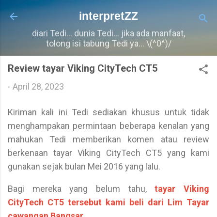
Langkau ke kandungan utama
interpretZZ
diari Tedi... dunia Tedi... jika ada manfaat,
tolong isi tabung Tedi ya... \(^0^)/
Review tayar Viking CityTech CT5
-
April 28, 2023
Kiriman kali ini Tedi sediakan khusus untuk tidak
menghampakan permintaan beberapa kenalan yang
mahukan Tedi memberikan komen atau review
berkenaan tayar Viking CityTech CT5 yang kami
gunakan sejak bulan Mei 2016 yang lalu.
Bagi mereka yang belum tahu,
tayar Viking
CityTech CT5 tersebut kami beli dari Lim Tayar
cawangan Bangsar
.