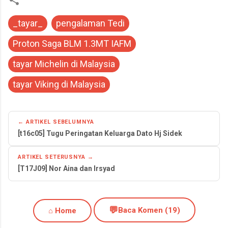
_tayar_
pengalaman Tedi
Proton Saga BLM 1.3MT IAFM
tayar Michelin di Malaysia
tayar Viking di Malaysia
← ARTIKEL SEBELUMNYA
[t16c05] Tugu Peringatan Keluarga Dato Hj Sidek
ARTIKEL SETERUSNYA →
[T17J09] Nor Aina dan Irsyad
💬
Baca Komen (19)
⌂ Home