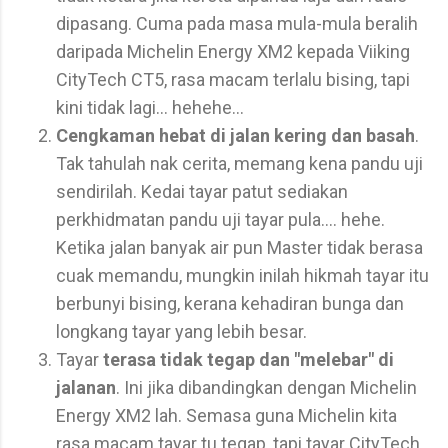
dipasang. Cuma pada masa mula-mula beralih
daripada Michelin Energy XM2 kepada Viiking
CityTech CT5, rasa macam terlalu bising, tapi
kini tidak lagi... hehehe...
Cengkaman hebat di jalan kering dan basah
.
Tak tahulah nak cerita, memang kena pandu uji
sendirilah. Kedai tayar patut sediakan
perkhidmatan pandu uji tayar pula.... hehe.
Ketika jalan banyak air pun Master tidak berasa
cuak memandu, mungkin inilah hikmah tayar itu
berbunyi bising, kerana kehadiran bunga dan
longkang tayar yang lebih besar.
Tayar
terasa tidak tegap dan "melebar" di
jalanan
. Ini jika dibandingkan dengan Michelin
Energy XM2 lah. Semasa guna Michelin kita
rasa macam tayar tu tegap, tapi tayar CityTech