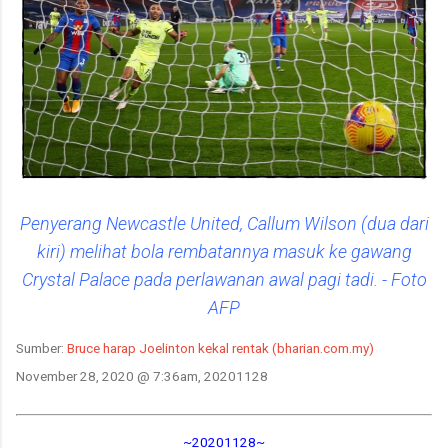
Penyerang Newcastle United, Callum Wilson (dua dari
kiri) melihat bola rembatannya masuk ke gawang
Crystal Palace pada perlawanan awal pagi tadi. - Foto
AFP
Sumber:
Bruce harap Joelinton kekal rentak (bharian.com.my)
November 28, 2020 @ 7:36am, 20201128
~20201128~