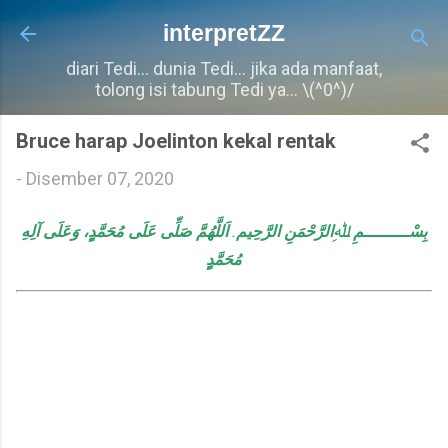
Langkau ke kandungan utama
interpretZZ
diari Tedi... dunia Tedi... jika ada manfaat,
tolong isi tabung Tedi ya... \(^0^)/
Bruce harap Joelinton kekal rentak
-
Disember 07, 2020
اَللَّهُمَّ صَلِّى عَلَى مُحَمَّدٍٍ، وَعَلَى آلِهِ
.
بِسْـــــــــمِ ﷲِالرَّحْمَنِ الرَّحِيم
مُحَمَّدٍٍ